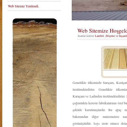
Web Sitemiz Yenilendi.
Web Sitemize Hoşgeld
Atanlar kereste
Lambiri ,Döşeme ve İnşaatlı
Genellikle ülkemizde Sarıçam, Kızılç
üretilmektedirler. Genellikle ülkem
Karaçam ve Ladinden üretilmektedirler. B
çoğunlukla kereste fabrikalarının özel bi
şekilde kurulmuşlardır. Bu ağaç m
bakımından diğer malzemelere na
görünüşlüdür. Isıyı izole etmesi dola