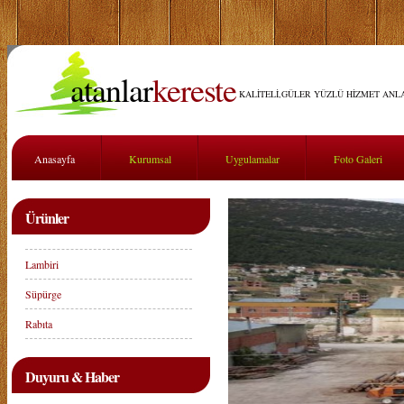
atanlar
kereste
KALİTELİ,GÜLER YÜZLÜ HİZMET ANLA
Anasayfa
Kurumsal
Uygulamalar
Foto Galeri
Ürünler
Lambiri
Süpürge
Rabıta
Duyuru & Haber