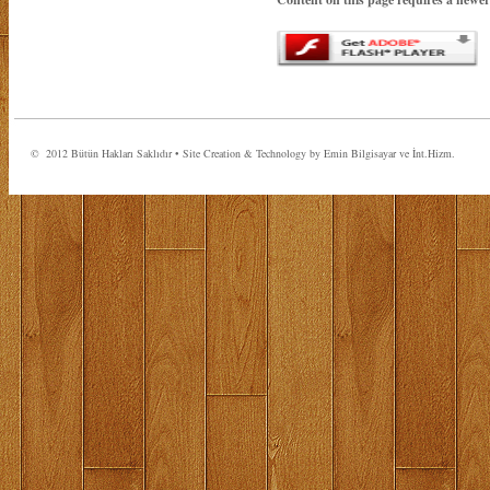
© 2012 Bütün Hakları Saklıdır • Site Creation & Technology by Emin Bilgisayar ve İnt.Hizm.